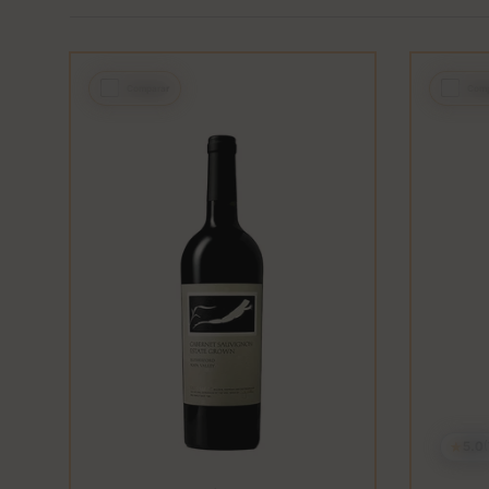
Comparar
Comp
★
5.0
(