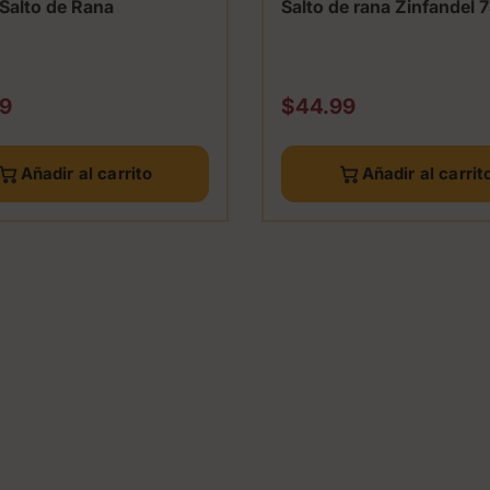
 Salto de Rana
Salto de rana Zinfandel 
o normal
Precio normal
9
$44.99
Añadir al carrito
Añadir al carrit