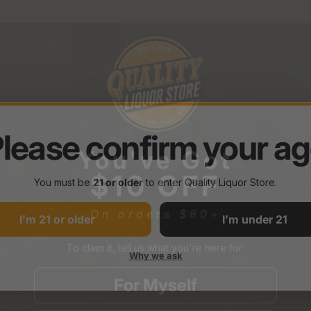
You've Got
lease confirm your a
$10 OFF
On orders $80
+
You must be
21 or older
to enter Quality Liquor Store.
To claim it, tell us what you're here for:
I’m 21 or older
I’m under 21
For Myself
Why we ask
Buying a Gift