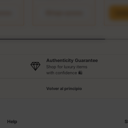
ciones
Elegir opciones
Aña
Authenticity Guarantee
Shop for luxury items
with confidence 🛍️
Volver al principio
Help
S