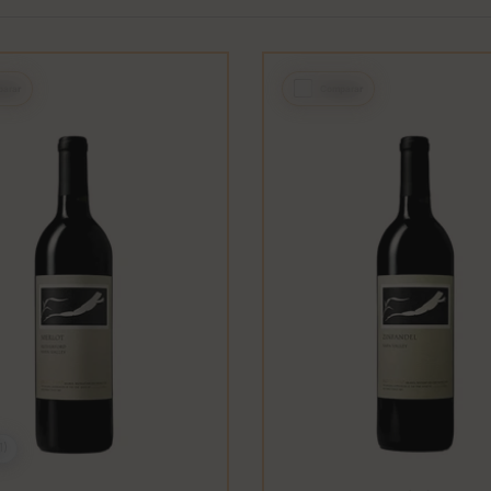
arar
Comparar
1)