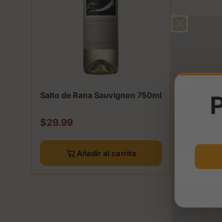
Salto de Rana Sauvignon 750ml
P
Precio normal
$29.99
Añadir al carrito