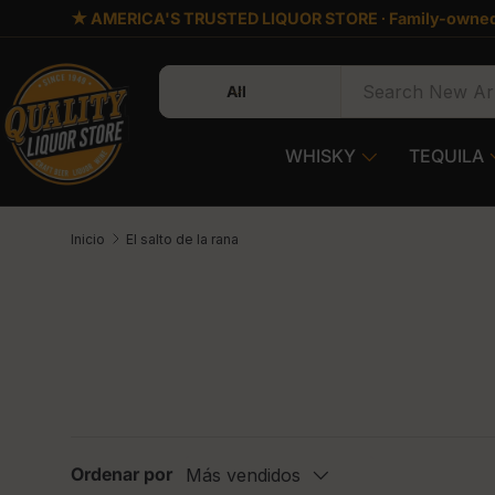
★ AMERICA'S TRUSTED LIQUOR STORE ∙ Family-owned
Ir al contenido
Buscar
Tipo de producto
All
WHISKY
TEQUILA
Inicio
El salto de la rana
Ordenar por
Más vendidos