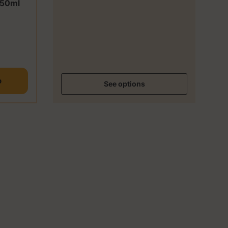
750ml
o
See options