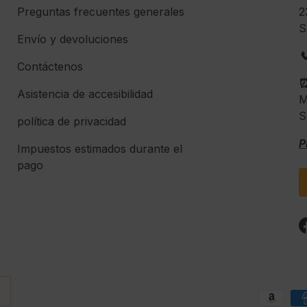
Preguntas frecuentes generales
2
S
Envío y devoluciones

Contáctenos
Asistencia de accesibilidad
M
S
política de privacidad
P
Impuestos estimados durante el
pago
Formas de pago aceptadas