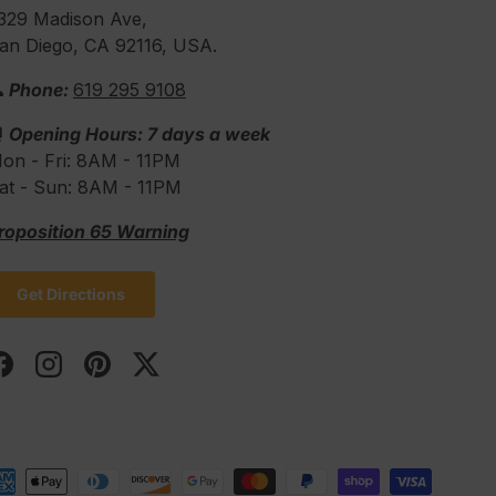
329 Madison Ave,
an Diego, CA 92116, USA.
 Phone:
619 295 9108
⏰
Opening Hours: 7 days a week
on - Fri: 8AM - 11PM
at - Sun: 8AM - 11PM
roposition 65 Warning
Get Directions
Facebook
Instagram
Pinterest
Twitter