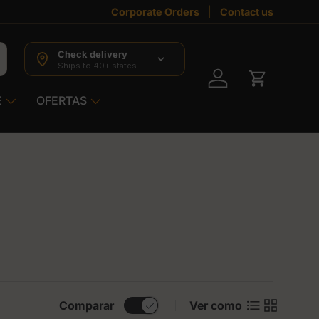
Corporate Orders
Contact us
Check delivery
Ships to 40+ states
Iniciar sesión
Carrito
E
OFERTAS
Lista
Cuadrícul
Comparar
Ver como