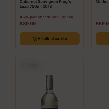
Cabernet Sauvignon Frog's
Merlot
Leap 750ml 2013
Muy poca disponibilidad (1 unidad)
Precio normal
Preci
$89.99
$59.9
Añadir al carrito
Comparar