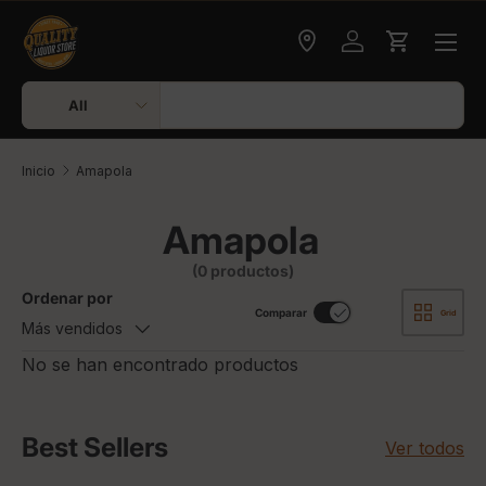
Ir al contenido
Check delivery
Iniciar sesión
Carrito
Buscar
Tipo de producto
All
Inicio
Amapola
Amapola
(0 productos)
Ordenar por
Comparar
Grid
Más vendidos
No se han encontrado productos
Best Sellers
Ver todos