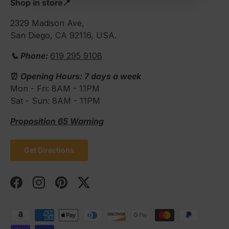
Shop in store📍
2329 Madison Ave,
San Diego, CA 92116, USA.
📞 Phone:
619 295 9108
⏰
Opening Hours: 7 days a week
Mon - Fri: 8AM - 11PM
Sat - Sun: 8AM - 11PM
Proposition 65 Warning
Get Directions
Facebook
Instagram
Pinterest
Twitter
Formas de pago aceptadas