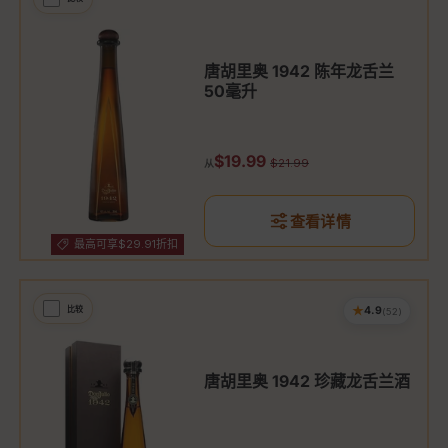
唐胡里奥 1942 陈年龙舌兰
50毫升
促销价
$19.99
原价
$21.99
从
查看详情
最高可享$29.91折扣
★
比较
4.9
(52)
唐胡里奥 1942 珍藏龙舌兰酒