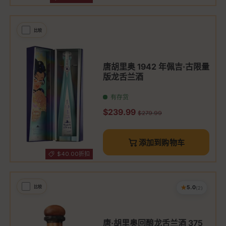
比较
唐胡里奥 1942 年佩吉·古限量
版龙舌兰酒
有存货
促销价
$239.99
原价
$279.99
添加到购物车
$40.00折扣
★
比较
5.0
(2)
唐·胡里奥回酿龙舌兰酒 375