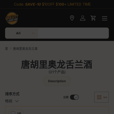
Code:
SAVE-25
$25OFF $
200
+ LIMITED TIME
跳至内容
Check delivery
登录
大车
搜索
产品类型
All
家
唐胡里奥龙舌兰酒
唐胡里奥龙舌兰酒
(21个产品)
Description
排序方式
比较
Grid
畅销
比较