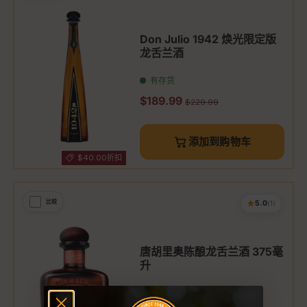
Don Julio 1942 焕光限定版
龙舌兰酒
有存货
促销价
$189.99
原价
$229.99
添加到购物车
$40.00折扣
★
比较
5.0
(1)
唐胡里奥陈酿龙舌兰酒 375毫
升
原价
$39.99