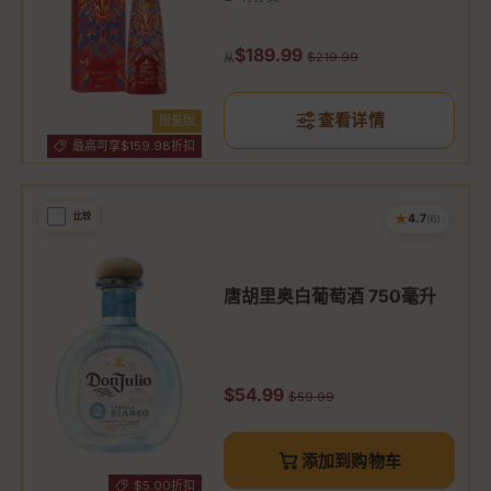
促销价
$189.99
原价
$219.99
从
查看详情
限量版
最高可享$159.98折扣
★
比较
4.7
(6)
唐胡里奥白葡萄酒 750毫升
促销价
$54.99
原价
$59.99
添加到购物车
$5.00折扣