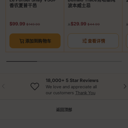
香农夏普干邑
波本威士忌
促销价
促销价
$99.99
$29.99
原价
原价
$149.99
$44.99
从
添加到购物车
查看详情
18,000+ 5 Star Reviews
以前的
下
We love and appreciate all
our customers
Thank You
返回顶部