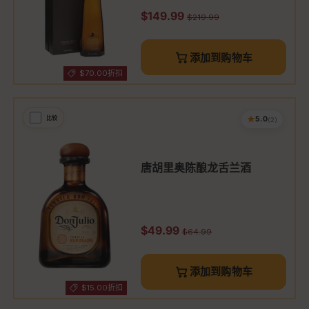
促销价
$149.99
原价
$219.99
添加到购物车
$70.00折扣
★
比较
5.0
(2)
唐胡里奥陈酿龙舌兰酒
促销价
$49.99
原价
$64.99
添加到购物车
$15.00折扣