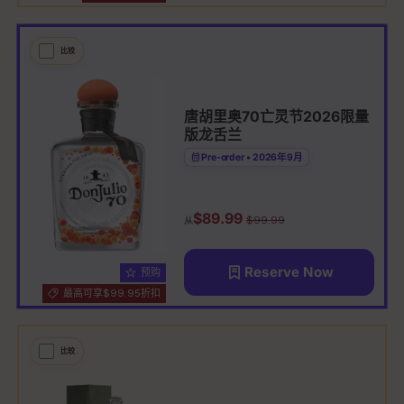
比较
唐胡里奥70亡灵节2026限量
版龙舌兰
Pre-order • 2026年9月
促销价
$89.99
原价
$99.99
从
Reserve Now
预购
最高可享$99.95折扣
比较