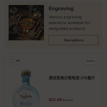
Engraving
Various engraving
selections available for
designated products
See options
★
比较
5.0
(7)
唐胡里奥白葡萄酒 375毫升
促销价
$22.99
原价
$26.99