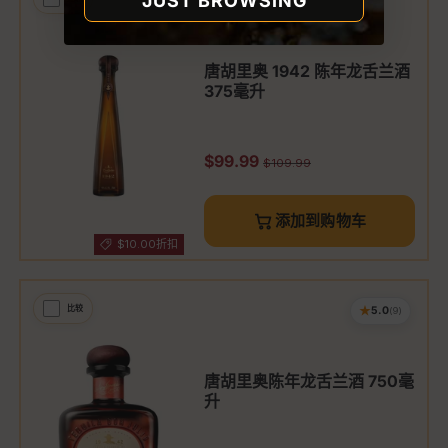
JUST BROWSING
唐胡里奥 1942 陈年龙舌兰酒
375毫升
促销价
$99.99
原价
$109.99
添加到购物车
$10.00折扣
★
比较
5.0
(9)
唐胡里奥陈年龙舌兰酒 750毫
升