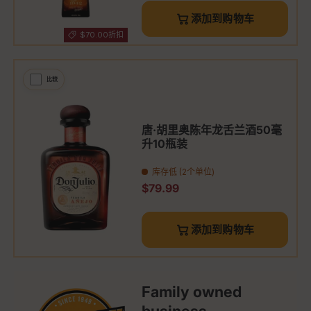
添加到购物车
$70.00折扣
比较
唐·胡里奥陈年龙舌兰酒50毫
升10瓶装
库存低 (2个单位)
原价
$79.99
添加到购物车
Family owned
business