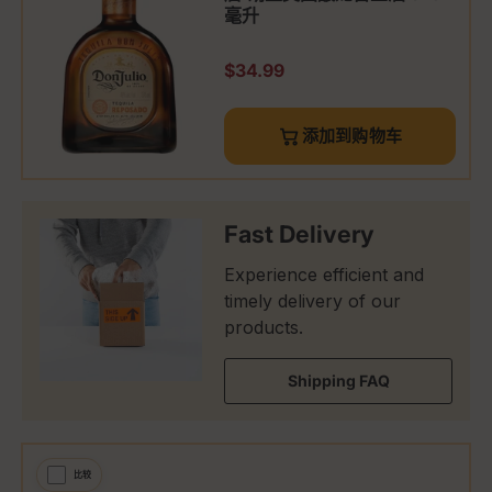
毫升
原价
$34.99
添加到购物车
Fast Delivery
Experience efficient and
timely delivery of our
products.
Shipping FAQ
比较