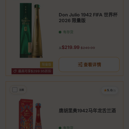
Don Julio 1942 FIFA 世界杯
2026 限量版
有存货
促销价
$219.99
原价
$249.99
从
查看详情
限量版
最高可享$299.95折扣
★
比较
5.0
(1)
唐胡里奥1942马年龙舌兰酒
有存货