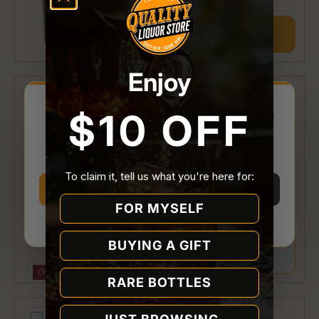
添加到购物车
Enjoy
比较
Please confirm your age
$10 OFF
You must be
21 or older
to enter Quality Liquor
Don Julio 1942 FIFA 世界杯
Store.
2026 限量版 50毫升
To claim it, tell us what you're here for:
I’m 21 or older
I’m under 21
有存货
FOR MYSELF
促销价
$14.99
原价
$19.99
从
Why we ask
BUYING A GIFT
查看详情
最高可享$60.00折扣
RARE BOTTLES
比较