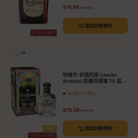
促销价
$74.99
原价
$79.99
添加到购物车
$5.00折扣
比较
哈维尔·安德烈斯 (Javier
Andrés) 的墨西哥第 70 届克
里斯塔利诺之夏 (Don Julio)
库存低 (2个单位)
促销价
$79.99
原价
$99.99
添加到购物车
限量版
$20.00折扣